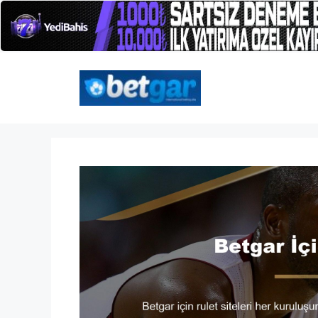
İçeriğe
atla