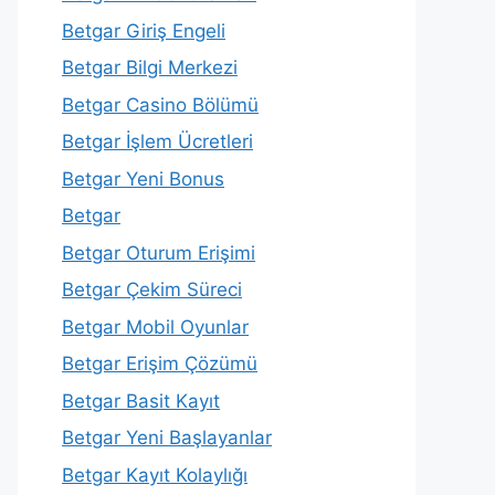
Betgar Giriş Engeli
Betgar Bilgi Merkezi
Betgar Casino Bölümü
Betgar İşlem Ücretleri
Betgar Yeni Bonus
Betgar
Betgar Oturum Erişimi
Betgar Çekim Süreci
Betgar Mobil Oyunlar
Betgar Erişim Çözümü
Betgar Basit Kayıt
Betgar Yeni Başlayanlar
Betgar Kayıt Kolaylığı