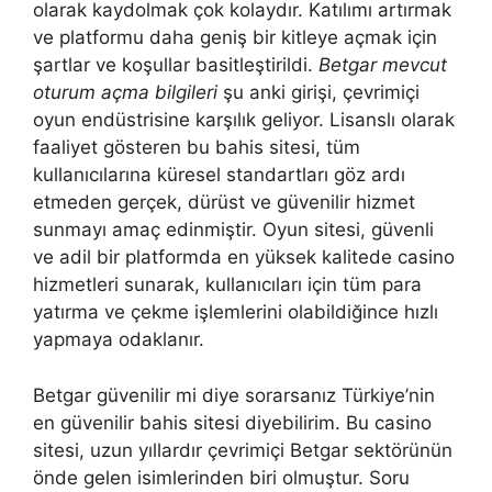
olarak kaydolmak çok kolaydır. Katılımı artırmak
ve platformu daha geniş bir kitleye açmak için
şartlar ve koşullar basitleştirildi.
Betgar mevcut
oturum açma bilgileri
şu anki girişi, çevrimiçi
oyun endüstrisine karşılık geliyor. Lisanslı olarak
faaliyet gösteren bu bahis sitesi, tüm
kullanıcılarına küresel standartları göz ardı
etmeden gerçek, dürüst ve güvenilir hizmet
sunmayı amaç edinmiştir. Oyun sitesi, güvenli
ve adil bir platformda en yüksek kalitede casino
hizmetleri sunarak, kullanıcıları için tüm para
yatırma ve çekme işlemlerini olabildiğince hızlı
yapmaya odaklanır.
Betgar güvenilir mi diye sorarsanız Türkiye’nin
en güvenilir bahis sitesi diyebilirim. Bu casino
sitesi, uzun yıllardır çevrimiçi Betgar sektörünün
önde gelen isimlerinden biri olmuştur. Soru