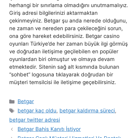
herhangi bir sınırlama olmadığını unutmamalıyız.
Giriş adresi bilgilerinizi aktarmaktan
çekinmeyiniz. Betgar şu anda nerede olduğunu,
ne zaman ve nereden para çekileceğini sorun,
ona göre hareket edebilirsiniz. Betgar casino
oyunları Türkiye’de her zaman büyük ilgi görmüş
ve doğrudan iletişime geçilebilen en popüler
oyunlardan biri olmuştur ve olmaya devam
etmektedir. Sitenin sağ alt kısmında bulunan
“sohbet” logosuna tıklayarak doğrudan bir
müşteri temsilcisi ile iletişime geçebilirsiniz.
Kategoriler
Betgar
Etiketler
betgar kaç oldu
,
betgar kaldırma süreci
,
betgar twitter adresi
Yazı
Betgar Bahis Kanıtı İstiyor
dolaşımı