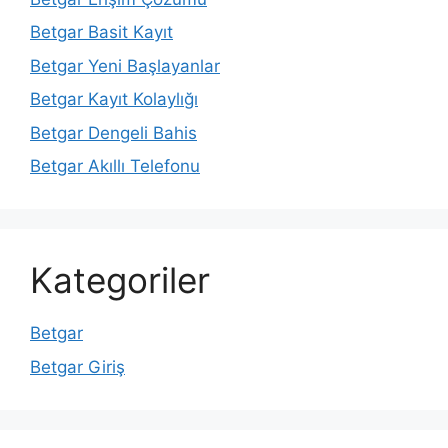
Betgar Basit Kayıt
Betgar Yeni Başlayanlar
Betgar Kayıt Kolaylığı
Betgar Dengeli Bahis
Betgar Akıllı Telefonu
Kategoriler
Betgar
Betgar Giriş