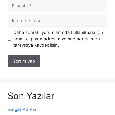
E-
posta
İnternet
sitesi
Daha sonraki yorumlarımda kullanılması için
adım, e-posta adresim ve site adresim bu
tarayıcıya kaydedilsin.
Son Yazılar
Betgar Adresi