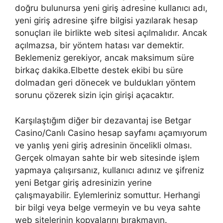
doğru bulunursa yeni giriş adresine kullanıcı adı,
yeni giriş adresine şifre bilgisi yazılarak hesap
sonuçları ile birlikte web sitesi açılmalıdır. Ancak
açılmazsa, bir yöntem hatası var demektir.
Beklemeniz gerekiyor, ancak maksimum süre
birkaç dakika.Elbette destek ekibi bu süre
dolmadan geri dönecek ve buldukları yöntem
sorunu çözerek sizin için girişi açacaktır.
Karşılaştığım diğer bir dezavantaj ise Betgar
Casino/Canlı Casino hesap sayfamı açamıyorum
ve yanlış yeni giriş adresinin öncelikli olması.
Gerçek olmayan sahte bir web sitesinde işlem
yapmaya çalışırsanız, kullanıcı adınız ve şifreniz
yeni Betgar giriş adresinizin yerine
çalışmayabilir. Eylemleriniz somuttur. Herhangi
bir bilgi veya belge vermeyin ve bu veya sahte
web sitelerinin kopyalarını bırakmayın.