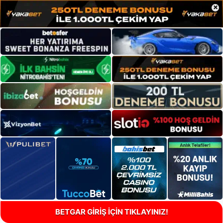
×
BETGAR GİRİŞ İÇİN TIKLAYINIZ!