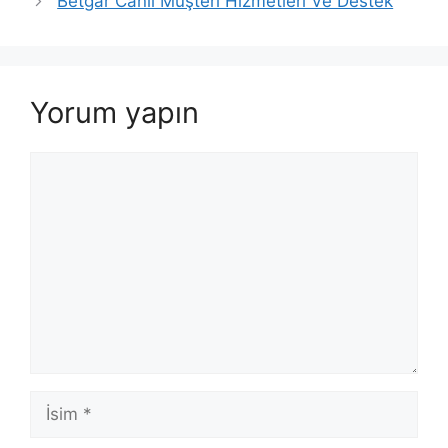
Betgar Canlı Müşteri Hizmetleri Ve Destek
Yorum yapın
Yorum
İsim