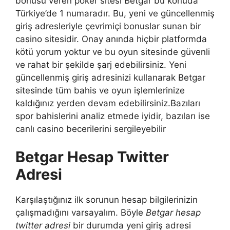
bonusu veren poker sitesi Betgar bu konuda
Türkiye’de 1 numaradır. Bu, yeni ve güncellenmiş
giriş adresleriyle çevrimiçi bonuslar sunan bir
casino sitesidir. Onay anında hiçbir platformda
kötü yorum yoktur ve bu oyun sitesinde güvenli
ve rahat bir şekilde şarj edebilirsiniz. Yeni
güncellenmiş giriş adresinizi kullanarak Betgar
sitesinde tüm bahis ve oyun işlemlerinize
kaldığınız yerden devam edebilirsiniz.Bazıları
spor bahislerini analiz etmede iyidir, bazıları ise
canlı casino becerilerini sergileyebilir
Betgar Hesap Twitter
Adresi
Karşılaştığınız ilk sorunun hesap bilgilerinizin
çalışmadığını varsayalım. Böyle
Betgar hesap
twitter adresi
bir durumda yeni giriş adresi