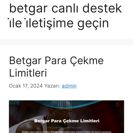
betgar canlı destek
i̇le i̇letişime geçin
Betgar Para Çekme
Limitleri
Ocak 17, 2024
Yazarı:
admin