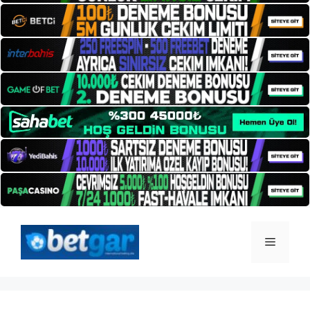
İçeriğe
atla
Menü