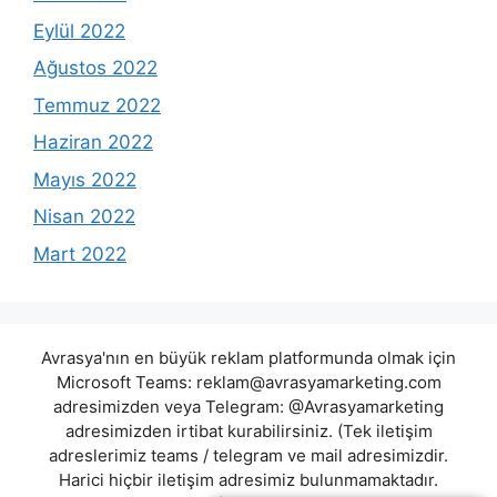
Eylül 2022
Ağustos 2022
Temmuz 2022
Haziran 2022
Mayıs 2022
Nisan 2022
Mart 2022
Avrasya'nın en büyük reklam platformunda olmak için
Microsoft Teams:
reklam@avrasyamarketing.com
adresimizden veya Telegram: @Avrasyamarketing
adresimizden irtibat kurabilirsiniz. (Tek iletişim
adreslerimiz teams / telegram ve mail adresimizdir.
Harici hiçbir iletişim adresimiz bulunmamaktadır.