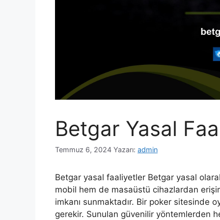
Betgar Yasal Faal
Temmuz 6, 2024
Yazarı:
admin
Betgar yasal faaliyetler Betgar yasal olarak
mobil hem de masaüstü cihazlardan erişi
imkanı sunmaktadır. Bir poker sitesinde 
gerekir. Sunulan güvenilir yöntemlerden he