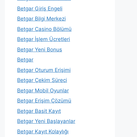
Betgar Giriş Engeli
Betgar Bilgi Merkezi
Betgar Casino Bölümü
Betgar İşlem Ücretleri
Betgar Yeni Bonus
Betgar
Betgar Oturum Erişimi
Betgar Çekim Süreci
Betgar Mobil Oyunlar
Betgar Erişim Çözümü
Betgar Basit Kayıt
Betgar Yeni Başlayanlar
Betgar Kayıt Kolaylığı