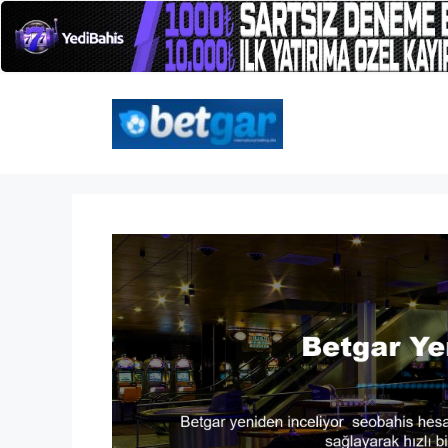
İçeriğe
atla