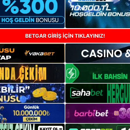
BETGAR GİRİŞ İÇİN TIKLAYINIZ!