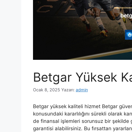
Betgar Yüksek Ka
Ocak 8, 2025
Yazarı:
admin
Betgar yüksek kaliteli hizmet Betgar güveni
konusundaki kararlılığını sürekli olarak ka
de finansal işlemleri sorunsuz bir şekilde 
garantisi alabilirsiniz. Bu fırsattan yarar