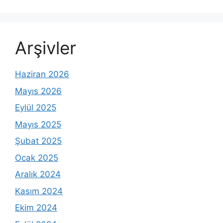
Arşivler
Haziran 2026
Mayıs 2026
Eylül 2025
Mayıs 2025
Şubat 2025
Ocak 2025
Aralık 2024
Kasım 2024
Ekim 2024