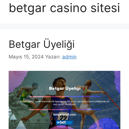
betgar casino sitesi
Betgar Üyeliği
Mayıs 15, 2024
Yazarı:
admin