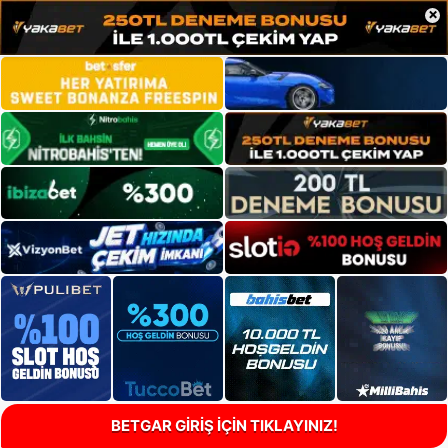
×
BETGAR GİRİŞ İÇİN TIKLAYINIZ!