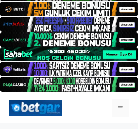
İçeriğe
atla
Menü