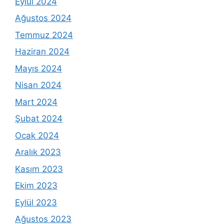
Eylül 2024
Ağustos 2024
Temmuz 2024
Haziran 2024
Mayıs 2024
Nisan 2024
Mart 2024
Şubat 2024
Ocak 2024
Aralık 2023
Kasım 2023
Ekim 2023
Eylül 2023
Ağustos 2023