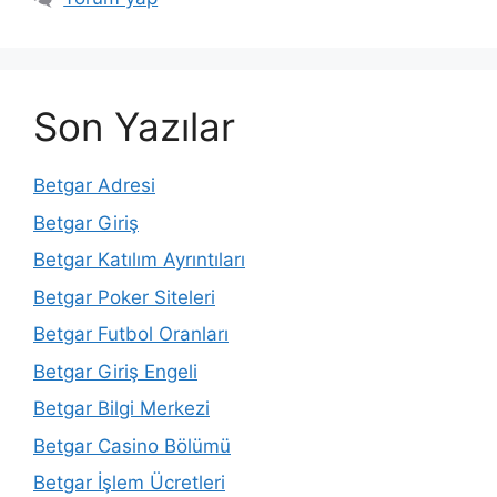
Son Yazılar
Betgar Adresi
Betgar Giriş
Betgar Katılım Ayrıntıları
Betgar Poker Siteleri
Betgar Futbol Oranları
Betgar Giriş Engeli
Betgar Bilgi Merkezi
Betgar Casino Bölümü
Betgar İşlem Ücretleri