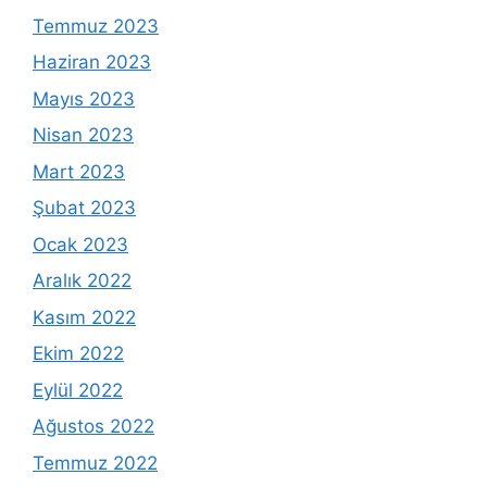
Temmuz 2023
Haziran 2023
Mayıs 2023
Nisan 2023
Mart 2023
Şubat 2023
Ocak 2023
Aralık 2022
Kasım 2022
Ekim 2022
Eylül 2022
Ağustos 2022
Temmuz 2022