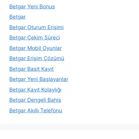
Betgar Yeni Bonus
Betgar
Betgar Oturum Erişimi
Betgar Çekim Süreci
Betgar Mobil Oyunlar
Betgar Erişim Çözümü
Betgar Basit Kayıt
Betgar Yeni Başlayanlar
Betgar Kayıt Kolaylığı
Betgar Dengeli Bahis
Betgar Akıllı Telefonu