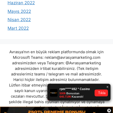
Haziran 2022
Mayıs 2022
Nisan 2022
Mart 2022
Avrasya'nın en büyük reklam platformunda olmak için
Microsoft Teams:
reklam@avrasyamarketing.com
adresimizden veya Telegram: @Avrasyamarketing
adresimizden irtibat kurabilirsiniz. (Tek iletişim
adreslerimiz teams / telegram ve mail adresimizdir.
Harici hiçbir iletişim adresimiz bulunmamaktadır.
Lütfen itibar etmeyiniz.) Türkiye yasalarına göre 7258
sayılı kanun uyarınca yasa dışı bahis oynamanın
cezaları mevcuttur. Şu an bulunduğunuz site hiç bir
şekilde illegal bahis oyunları oynatmıyor ve oynamaya
aracı olmuyordur.
sohobet
|
ulusbet
|
routebet
|
×
betolur
|
casilot
|
betevrim
|
jokerbet
|
1xbetgirisyap
"