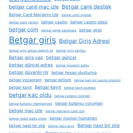
Betgar canlı destek
betgar canli maç izle
Betgar Canlı Maçlarını İzle
betgar canlı oyunlar
betgar casino
betgar casino sitesi
betgar canlı yardım
betgar com
betgar girisi
betgar gerek kanunlara
Betgar giriş
Betgar Giriş Adresi
betgar giriş adresi değişti mi
betgar giriş sayfası
Betgar giriş yap
betgar güncel
betgar güncel adres
betgar güvenilir bahis
betgar güvenlir mi
betgar hesap oluşturma
betgar instagram
betgar i̇letişim
betgar karlı bir casino sitesidir
Betgar kayıt
betgar kayit
betgar kayıt aşaması
betgar kaç oldu
betgar kullanıcı bilgileri
betgar kullanıcı yorumları
betgar kullanıcı memnuniyeti
betgar maç izle
betgar maçlarını canlı i̇zle
betgar müşteri hizmetleri
betgar mobil bahis sitesi
Betgar nasıl bir site
betgar nasil bir site
betgar nasıl açılır