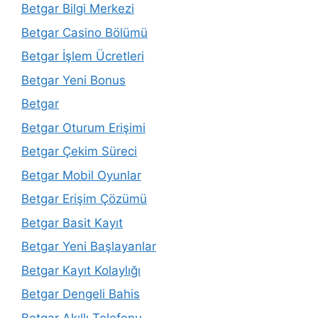
Betgar Bilgi Merkezi
Betgar Casino Bölümü
Betgar İşlem Ücretleri
Betgar Yeni Bonus
Betgar
Betgar Oturum Erişimi
Betgar Çekim Süreci
Betgar Mobil Oyunlar
Betgar Erişim Çözümü
Betgar Basit Kayıt
Betgar Yeni Başlayanlar
Betgar Kayıt Kolaylığı
Betgar Dengeli Bahis
Betgar Akıllı Telefonu