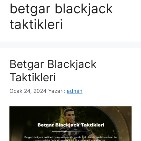
betgar blackjack
taktikleri
Betgar Blackjack
Taktikleri
Ocak 24, 2024
Yazarı:
admin