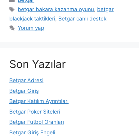
Betgar
Etiketler
betgar bakara kazanma oyunu
,
betgar
blackjack taktikleri
,
Betgar canlı destek
Yorum yap
Son Yazılar
Betgar Adresi
Betgar Giriş
Betgar Katılım Ayrıntıları
Betgar Poker Siteleri
Betgar Futbol Oranları
Betgar Giriş Engeli