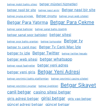
betgar müşteri hizmetleri
betgar mobil bahis sitesi
Betgar nasıl bir site
betgar nasil bir site
betgar nasıl açılır
Betgar oyunu
betgar oyuna erişmek
betgar oyun web siteleri
Betgar Para Çekme
Betgar Para Yatırma
betgar sanal bahisler
betgar sanal bahis özelliği
betgar sitesi
betgar sanal spor bahisleri
Betgar tv
betgar spor bahis oranları
betgar turnuvalar
Betgar Tv Canlı Maç İzle
betgar tv canli maç
Betgar Twitter
betgar tv izle
betgar twitter hesabı
betgar whatsapp
betgar web sitesi
betgar yeni adres
betgar yasal faaliyetler
Betgar Yeni Adresi
betgar yeni giris
betgar çevrimiçi bahis platformları
betgar çevrimiçi casino siteleri
Betgar Şikayet
betgar çevrimiçi oyunlar
betgar üyelikleri
canli betgar
casino sitesi betgar
girisi betgar
giris adresi betgar
giris yap betgar
güncel adresi betgar
güncel betgar