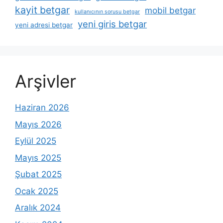
kayit betgar
mobil betgar
kullanıcının sorusu betgar
yeni giris betgar
yeni adresi betgar
Arşivler
Haziran 2026
Mayıs 2026
Eylül 2025
Mayıs 2025
Şubat 2025
Ocak 2025
Aralık 2024