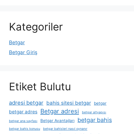
Kategoriler
Betgar
Betgar Giriş
Etiket Bulutu
adresi betgar
bahis sitesi betgar
betgar
Betgar adresi
betgar adres
betgar altyapısı
betgar bahis
Betgar Avantajları
betgar ana sayfası
betgar bahis konusu
betgar bahisleri nasıl oynanır