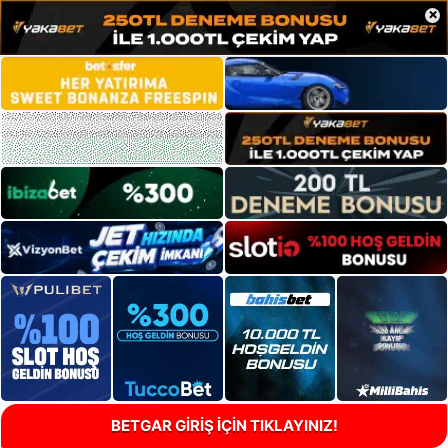
×
BETGAR GİRİŞ İÇİN TIKLAYINIZ!