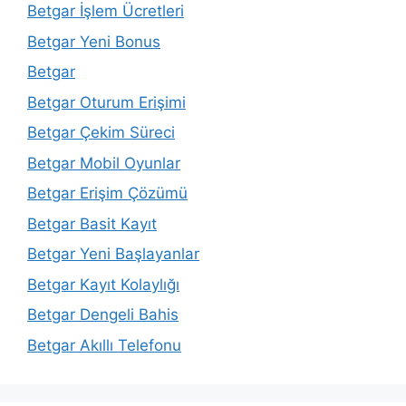
Betgar İşlem Ücretleri
Betgar Yeni Bonus
Betgar
Betgar Oturum Erişimi
Betgar Çekim Süreci
Betgar Mobil Oyunlar
Betgar Erişim Çözümü
Betgar Basit Kayıt
Betgar Yeni Başlayanlar
Betgar Kayıt Kolaylığı
Betgar Dengeli Bahis
Betgar Akıllı Telefonu