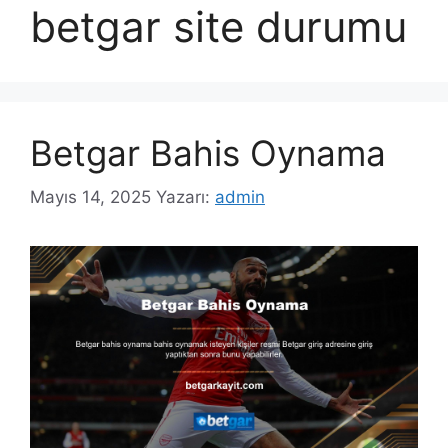
betgar site durumu
Betgar Bahis Oynama
Mayıs 14, 2025
Yazarı:
admin