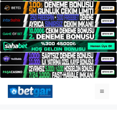
İçeriğe
atla
Menü