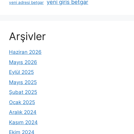
yeni giris betgar
yeni adresi betgar
Arşivler
Haziran 2026
Mayıs 2026
Eylül 2025
Mayıs 2025
Şubat 2025
Ocak 2025
Aralık 2024
Kasım 2024
Ekim 2024