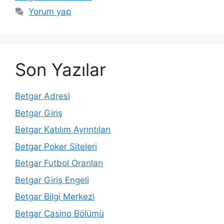
Yorum yap
Son Yazılar
Betgar Adresi
Betgar Giriş
Betgar Katılım Ayrıntıları
Betgar Poker Siteleri
Betgar Futbol Oranları
Betgar Giriş Engeli
Betgar Bilgi Merkezi
Betgar Casino Bölümü