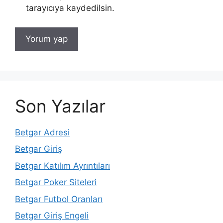
tarayıcıya kaydedilsin.
Son Yazılar
Betgar Adresi
Betgar Giriş
Betgar Katılım Ayrıntıları
Betgar Poker Siteleri
Betgar Futbol Oranları
Betgar Giriş Engeli