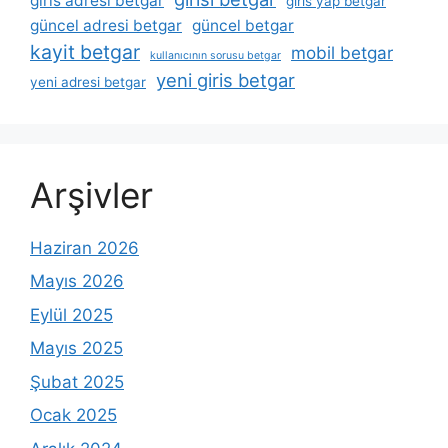
giris adresi betgar
giris yap betgar
güncel adresi betgar
güncel betgar
kayit betgar
mobil betgar
kullanıcının sorusu betgar
yeni giris betgar
yeni adresi betgar
Arşivler
Haziran 2026
Mayıs 2026
Eylül 2025
Mayıs 2025
Şubat 2025
Ocak 2025