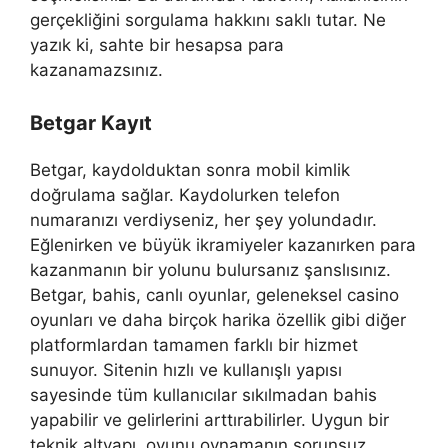
gerçekliğini sorgulama hakkını saklı tutar. Ne
yazık ki, sahte bir hesapsa para
kazanamazsınız.
Betgar Kayıt
Betgar, kaydolduktan sonra mobil kimlik
doğrulama sağlar. Kaydolurken telefon
numaranızı verdiyseniz, her şey yolundadır.
Eğlenirken ve büyük ikramiyeler kazanırken para
kazanmanın bir yolunu bulursanız şanslısınız.
Betgar, bahis, canlı oyunlar, geleneksel casino
oyunları ve daha birçok harika özellik gibi diğer
platformlardan tamamen farklı bir hizmet
sunuyor. Sitenin hızlı ve kullanışlı yapısı
sayesinde tüm kullanıcılar sıkılmadan bahis
yapabilir ve gelirlerini arttırabilirler. Uygun bir
teknik altyapı, oyunu oynamanın sorunsuz