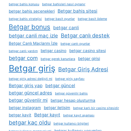
betgar bahis konusu
betgar bahisleri nasıl oynanır
Betgar bahis sitesi
betgar bahis seçenekleri
betgar bahis stratejisi
betgar basit oyunlar
betgar basit ödeme
Betgar bonus
betgar canli
Betgar canlı destek
betgar canli maç izle
Betgar Canlı Maçlarını İzle
betgar canlı oyunlar
betgar casino
betgar casino sitesi
betgar canlı yardım
betgar com
betgar girisi
betgar gerek kanunlara
Betgar giriş
Betgar Giriş Adresi
betgar giriş adresi değişti mi
betgar giriş sayfası
Betgar giriş yap
betgar güncel
betgar güncel adres
betgar güvenilir bahis
betgar güvenlir mi
betgar hesap oluşturma
betgar instagram
betgar i̇letişim
betgar karlı bir casino sitesidir
Betgar kayıt
betgar kayit
betgar kayıt aşaması
betgar kaç oldu
betgar kullanıcı bilgileri
betgar kullanıcı yorumları