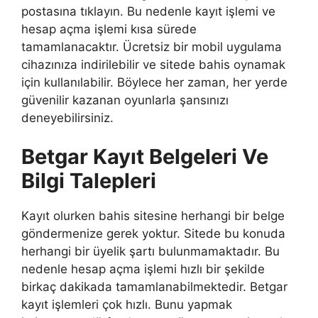
postasına tıklayın. Bu nedenle kayıt işlemi ve
hesap açma işlemi kısa sürede
tamamlanacaktır. Ücretsiz bir mobil uygulama
cihazınıza indirilebilir ve sitede bahis oynamak
için kullanılabilir. Böylece her zaman, her yerde
güvenilir kazanan oyunlarla şansınızı
deneyebilirsiniz.
Betgar Kayıt Belgeleri Ve
Bilgi Talepleri
Kayıt olurken bahis sitesine herhangi bir belge
göndermenize gerek yoktur. Sitede bu konuda
herhangi bir üyelik şartı bulunmamaktadır. Bu
nedenle hesap açma işlemi hızlı bir şekilde
birkaç dakikada tamamlanabilmektedir. Betgar
kayıt işlemleri çok hızlı. Bunu yapmak