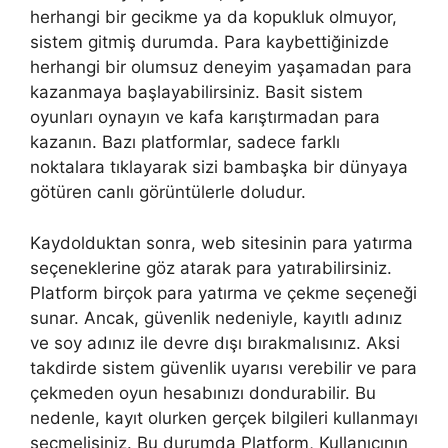
herhangi bir gecikme ya da kopukluk olmuyor,
sistem gitmiş durumda. Para kaybettiğinizde
herhangi bir olumsuz deneyim yaşamadan para
kazanmaya başlayabilirsiniz. Basit sistem
oyunları oynayın ve kafa karıştırmadan para
kazanın. Bazı platformlar, sadece farklı
noktalara tıklayarak sizi bambaşka bir dünyaya
götüren canlı görüntülerle doludur.
Kaydolduktan sonra, web sitesinin para yatırma
seçeneklerine göz atarak para yatırabilirsiniz.
Platform birçok para yatırma ve çekme seçeneği
sunar. Ancak, güvenlik nedeniyle, kayıtlı adınız
ve soy adınız ile devre dışı bırakmalısınız. Aksi
takdirde sistem güvenlik uyarısı verebilir ve para
çekmeden oyun hesabınızı dondurabilir. Bu
nedenle, kayıt olurken gerçek bilgileri kullanmayı
seçmelisiniz. Bu durumda Platform, Kullanıcının