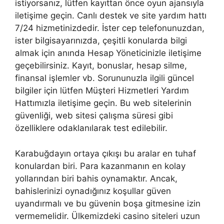
istiyorsanız, lütfen kayıttan önce oyun ajansıyla
iletişime geçin. Canlı destek ve site yardım hattı
7/24 hizmetinizdedir. İster cep telefonunuzdan,
ister bilgisayarınızda, çeşitli konularda bilgi
almak için anında Hesap Yöneticinizle iletişime
geçebilirsiniz. Kayıt, bonuslar, hesap silme,
finansal işlemler vb. Sorununuzla ilgili güncel
bilgiler için lütfen Müşteri Hizmetleri Yardım
Hattımızla iletişime geçin. Bu web sitelerinin
güvenliği, web sitesi çalışma süresi gibi
özelliklere odaklanılarak test edilebilir.
Karabuğdayın ortaya çıkışı bu aralar en tuhaf
konulardan biri. Para kazanmanın en kolay
yollarından biri bahis oynamaktır. Ancak,
bahislerinizi oynadığınız koşullar güven
uyandırmalı ve bu güvenin boşa gitmesine izin
vermemelidir. Ülkemizdeki casino siteleri uzun