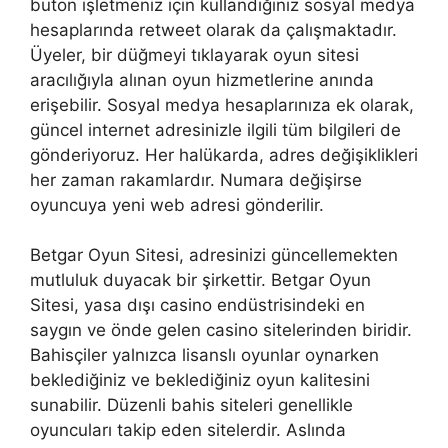
buton işletmeniz için kullandığınız sosyal medya
hesaplarında retweet olarak da çalışmaktadır.
Üyeler, bir düğmeyi tıklayarak oyun sitesi
aracılığıyla alınan oyun hizmetlerine anında
erişebilir. Sosyal medya hesaplarınıza ek olarak,
güncel internet adresinizle ilgili tüm bilgileri de
gönderiyoruz. Her halükarda, adres değişiklikleri
her zaman rakamlardır. Numara değişirse
oyuncuya yeni web adresi gönderilir.
Betgar Oyun Sitesi, adresinizi güncellemekten
mutluluk duyacak bir şirkettir. Betgar Oyun
Sitesi, yasa dışı casino endüstrisindeki en
saygın ve önde gelen casino sitelerinden biridir.
Bahisçiler yalnızca lisanslı oyunlar oynarken
beklediğiniz ve beklediğiniz oyun kalitesini
sunabilir. Düzenli bahis siteleri genellikle
oyuncuları takip eden sitelerdir. Aslında